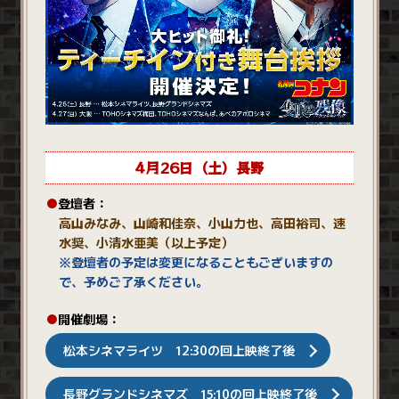
4月26日（土）長野
●
登壇者：
高山みなみ、山崎和佳奈、小山力也、高田裕司、速
水奨、小清水亜美（以上予定）
※登壇者の予定は変更になることもございますの
で、予めご了承ください。
●
開催劇場：
松本シネマライツ 12:30の回上映終了後
長野グランドシネマズ 15:10の回上映終了後