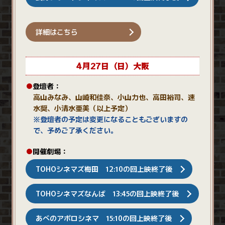
詳細はこちら
4月27日（日）大阪
●
登壇者：
高山みなみ、山崎和佳奈、小山力也、高田裕司、速
水奨、小清水亜美（以上予定）
※登壇者の予定は変更になることもございますの
で、予めご了承ください。
●
開催劇場：
TOHOシネマズ梅田 12:10の回上映終了後
TOHOシネマズなんば 13:45の回上映終了後
あべのアポロシネマ 15:10の回上映終了後