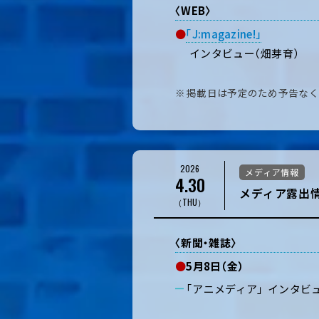
〈WEB〉
●
「J:magazine!」
インタビュー（畑芽育）
掲載日は予定のため予告なく
2026
メディア情報
4.30
メディア露出情
（THU）
〈新聞・雑誌〉
●
5月8日（金）
「アニメディア」 インタビ