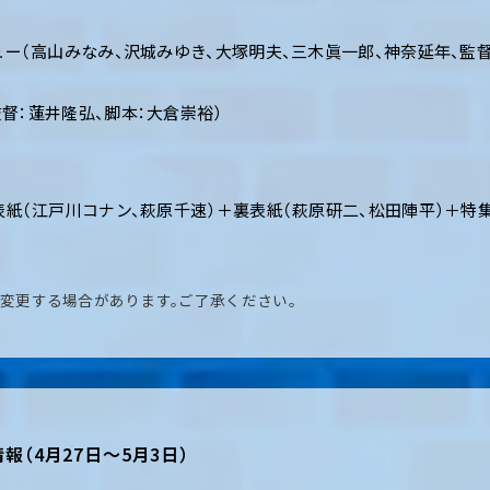
ュー（高山みなみ、沢城みゆき、大塚明夫、三木眞一郎、神奈延年、監
（監督：蓮井隆弘、脚本：大倉崇裕）
表紙（江戸川コナン、萩原千速）＋裏表紙（萩原研二、松田陣平）＋特
変更する場合があります。ご了承ください。
報（4月27日～5月3日）