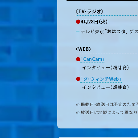
〈TV・ラジオ〉
●
4月28日（火）
テレビ東京「おはスタ」 ゲ
〈WEB〉
●
「CanCam」
インタビュー（畑芽育）
●
「ダ・ヴィンチWeb」
インタビュー（畑芽育）
掲載日・放送日は予定のため
放送日は地域によって異なり