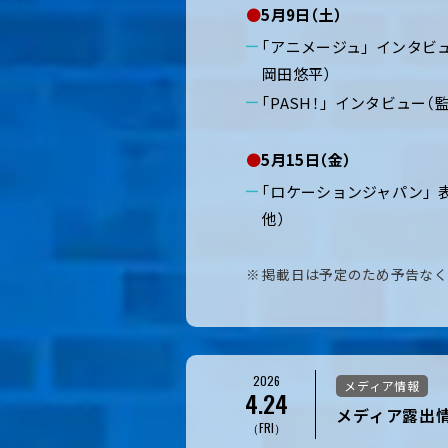
●
5月9日（土）
「アニメージュ」 インタビ
岡田悠平）
「PASH！」 インタビュー
●
5月15日（金）
「ロケーションジャパン」 
他）
掲載日は予定のため予告なく
2026
メディア情報
4.24
メディア露出情
（FRI）