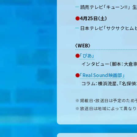
読売テレビ「キューン!!」 
●
4月25日（土）
日本テレビ「サクサクヒムヒ
〈WEB〉
●
「ぴあ」
インタビュー（脚本：大倉崇
●
「Real Sound映画部」
コラム：横浜流星、『名探
掲載日・放送日は予定のため
放送日は地域によって異なり