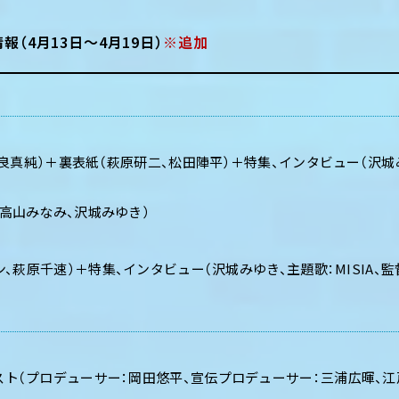
報（4月13日～4月19日）
※追加
速、世良真純）＋裏表紙（萩原研二、松田陣平）＋特集、インタビュー（沢
（高山みなみ、沢城みゆき）
ナン、萩原千速）＋特集、インタビュー（沢城みゆき、主題歌：MISIA、監
スト（プロデューサー：岡田悠平、宣伝プロデューサー：三浦広暉、江