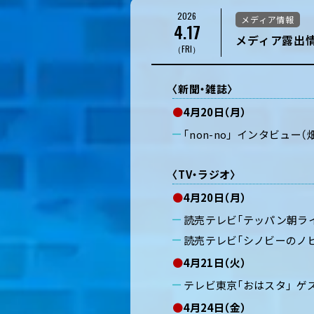
2026
メディア情報
4.17
メディア露出情
（FRI）
〈新聞・雑誌〉
●
4月20日（月）
「non-no」 インタビュー（
〈TV・ラジオ〉
●
4月20日（月）
読売テレビ「テッパン朝ライ
読売テレビ「シノビーのノビ
●
4月21日（火）
テレビ東京「おはスタ」 ゲ
●
4月24日（金）