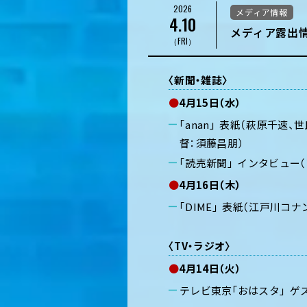
2026
メディア情報
4.10
メディア露出情
（FRI）
〈新聞・雑誌〉
●
4月15日（水）
「anan」 表紙（萩原千
督：須藤昌朋）
「読売新聞」 インタビュー
●
4月16日（木）
「DIME」 表紙（江戸川コ
〈TV・ラジオ〉
●
4月14日（火）
テレビ東京「おはスタ」 ゲ